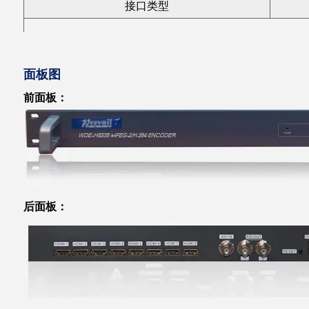
接口类型
ASI 输出数量
-
面板图
阻抗
-
前面板：
连接器
-
最大比特率
-
TS包格式
-
传输格式
-
后面板：
类型
连接器
兼容协议