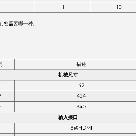
H
10
我们您需要哪一种。
号
描述
机械尺寸
H
42
W
434
D
340
输入接口
8路HDMI