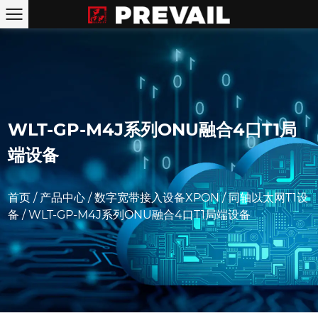
WLT-GP-M4J系列ONU融合4口T1局
端设备
首页
/
产品中心
/
数字宽带接入设备xPON
/
同轴以太网T1设
备
/
WLT-GP-M4J系列ONU融合4口T1局端设备